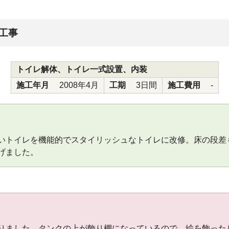
工事
トイレ解体、トイレ一式設置、内装
施工年月
2008年4月
工期
3日間
施工費用
-
いトイレを機能的でスタイリッシュなトイレに改修。床の段差
げました。
りました。タンクの上が飾り棚になっているので、絵を飾った